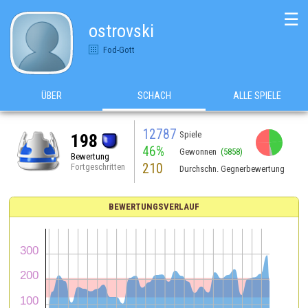
☰
ostrovski
Fod-Gott
ÜBER
SCHACH
ALLE SPIELE
12787
Spiele
198
46%
Gewonnen
(5858)
Bewertung
210
Fortgeschritten
Durchschn. Gegnerbewertung
BEWERTUNGSVERLAUF