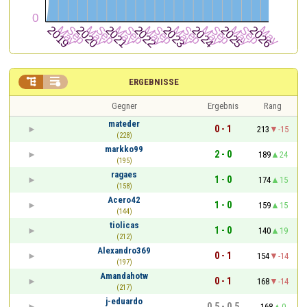


ERGEBNISSE
Gegner
Ergebnis
Rang
mateder
0 - 1
213
-15
(228)
markko99
2 - 0
189
24
(195)
ragaes
1 - 0
174
15
(158)
Acero42
1 - 0
159
15
(144)
tiolicas
1 - 0
140
19
(212)
Alexandro369
0 - 1
154
-14
(197)
Amandahotw
0 - 1
168
-14
(217)
j-eduardo
0,5 - 0,5
168
0