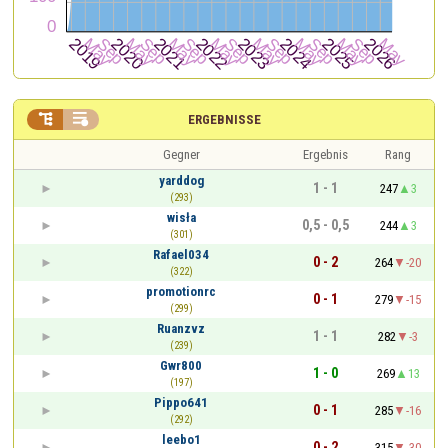


ERGEBNISSE
Gegner
Ergebnis
Rang
yarddog
1 - 1
247
3
(293)
wisła
0,5 - 0,5
244
3
(301)
Rafael034
0 - 2
264
-20
(322)
promotionrc
0 - 1
279
-15
(299)
Ruanzvz
1 - 1
282
-3
(239)
Gwr800
1 - 0
269
13
(197)
Pippo641
0 - 1
285
-16
(292)
leebo1
0 - 2
315
-30