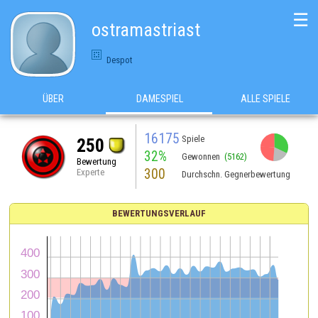
☰
ostramastriast
Despot
ÜBER
DAMESPIEL
ALLE SPIELE
16175
Spiele
250
32%
Gewonnen
(5162)
Bewertung
300
Experte
Durchschn. Gegnerbewertung
BEWERTUNGSVERLAUF