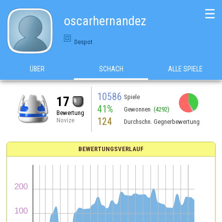
☰
oscarhernandez
Despot
ÜBER
SCHACH
ALLE SPIELE
10586
Spiele
17
41%
Gewonnen
(4292)
Bewertung
124
Novize
Durchschn. Gegnerbewertung
BEWERTUNGSVERLAUF