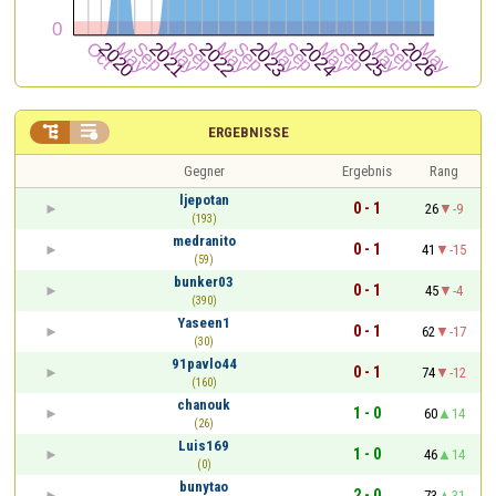


ERGEBNISSE
Gegner
Ergebnis
Rang
ljepotan
0 - 1
26
-9
(193)
medranito
0 - 1
41
-15
(59)
bunker03
0 - 1
45
-4
(390)
Yaseen1
0 - 1
62
-17
(30)
91pavlo44
0 - 1
74
-12
(160)
chanouk
1 - 0
60
14
(26)
Luis169
1 - 0
46
14
(0)
bunytao
2 - 0
73
31