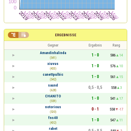


ERGEBNISSE
Gegner
Ergebnis
Rang
Amandinhalinda
1 - 0
586
14
(541)
xiuvus
1 - 0
576
10
(433)
canettpulbic
1 - 0
561
15
(542)
saund
0,5 - 0,5
558
3
(628)
CHANITO
1 - 0
541
17
(559)
notorious
0 - 1
558
-17
(530)
fns40
1 - 0
547
11
(432)
rabet
0,5 - 0,5
549
-2