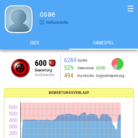
☰
osae
Einflussreiche
ÜBER
DAMESPIEL
6284
Spiele
600
52%
Gewonnen
(3253)
Bewertung
494
Großmeister
Durchschn. Gegnerbewertung
BEWERTUNGSVERLAUF