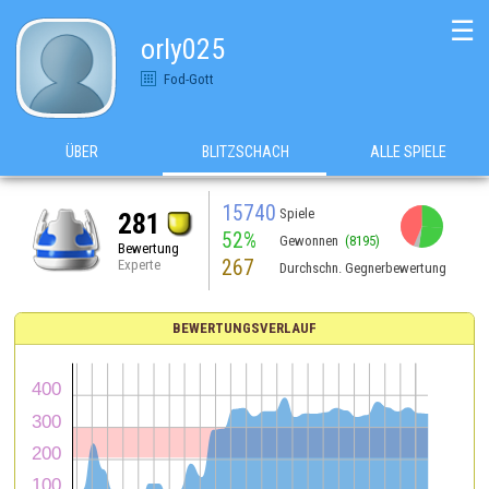
☰
orly025
Fod-Gott
ÜBER
BLITZSCHACH
ALLE SPIELE
15740
Spiele
281
52%
Gewonnen
(8195)
Bewertung
267
Experte
Durchschn. Gegnerbewertung
BEWERTUNGSVERLAUF