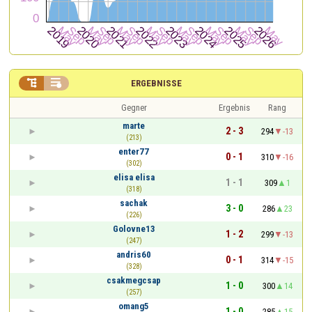


ERGEBNISSE
Gegner
Ergebnis
Rang
marte
2 - 3
294
-13
(213)
enter77
0 - 1
310
-16
(302)
elisa elisa
1 - 1
309
1
(318)
sachak
3 - 0
286
23
(226)
Golovne13
1 - 2
299
-13
(247)
andris60
0 - 1
314
-15
(328)
csakmegcsap
1 - 0
300
14
(257)
omang5
1 - 0
285
15