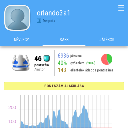
☰
orlando3a1
Despota
NÉVJEGY
SAKK
JÁTÉKOK
6936
játszma
46
40%
győzelem
(2809)
pontszám
143
Amatőr
ellenfelek átlagos pontszáma
PONTSZÁM ALAKULÁSA