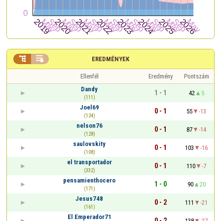


EREDMÉNYEK
Ellenfél
Eredmény
Pontszám
Dandy
1 - 1
42
5
(111)
Joel69
0 - 1
55
-13
(124)
nelson76
0 - 1
87
-14
(128)
saulovskity
0 - 1
103
-16
(108)
el transportador
0 - 1
110
-7
(332)
pensamienthocero
1 - 0
90
20
(171)
Jesus748
0 - 2
111
-21
(161)
El Emperador71
0 - 2
138
-27