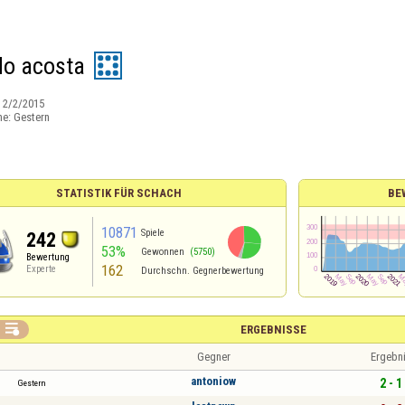
do acosta
:
2/2/2015
ne:
Gestern
STATISTIK FÜR SCHACH
BE
10871
Spiele
242
53%
Gewonnen
(5750)
Bewertung
162
Experte
Durchschn. Gegnerbewertung

ERGEBNISSE
Gegner
Ergebn
antoniow
2 - 1
Gestern