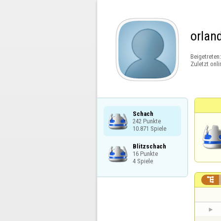
orlan
Beigetreten
Zuletzt onli
Schach

242 Punkte

10.871 Spiele
Blitzschach

16 Punkte

4 Spiele
