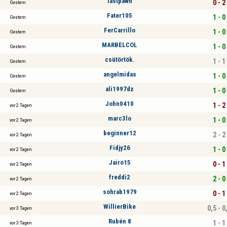
lastpawn
0 - 2
Gestern
Fater105
1 - 0
Gestern
FerCarrillo
1 - 0
Gestern
MARBELCOL
1 - 0
Gestern
csütörtök.
1 - 1
Gestern
angelmidas
1 - 0
Gestern
ali1997dz
1 - 0
Gestern
John0410
1 - 2
vor 2 Tagen
marc3lo
1 - 0
vor 2 Tagen
beginner12
2 - 2
vor 2 Tagen
Fidjy26
1 - 0
vor 2 Tagen
Jairo15
0 - 1
vor 2 Tagen
freddi2
2 - 0
vor 2 Tagen
sohrab1979
0 - 1
vor 2 Tagen
WillierBike
0,5 - 0
vor 3 Tagen
Rubén 8
1 - 1
vor 3 Tagen