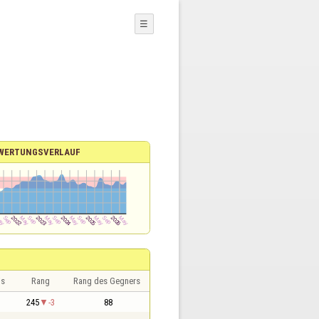
☰
WERTUNGSVERLAUF
is
Rang
Rang des Gegners
245
-3
88