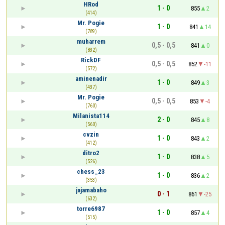
HRod
1 - 0
855
2
(414)
Mr. Pogie
1 - 0
841
14
(789)
muharrem
0,5 - 0,5
841
0
(832)
RickDF
0,5 - 0,5
852
-11
(572)
aminenadir
1 - 0
849
3
(437)
Mr. Pogie
0,5 - 0,5
853
-4
(760)
Milanista114
2 - 0
845
8
(560)
cvzin
1 - 0
843
2
(412)
ditro2
1 - 0
838
5
(526)
chess_23
1 - 0
836
2
(353)
jajamabaho
0 - 1
861
-25
(632)
torre6987
1 - 0
857
4
(515)