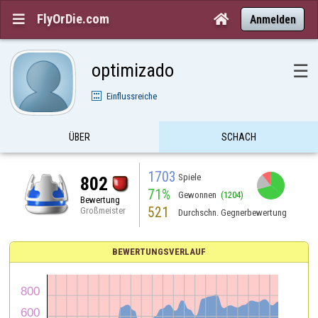
FlyOrDie.com


Anmelden
optimizado
☰
Einflussreiche
ÜBER
SCHACH
1703
Spiele
802
71%
Gewonnen
(1204)
Bewertung
521
Großmeister
Durchschn. Gegnerbewertung
BEWERTUNGSVERLAUF