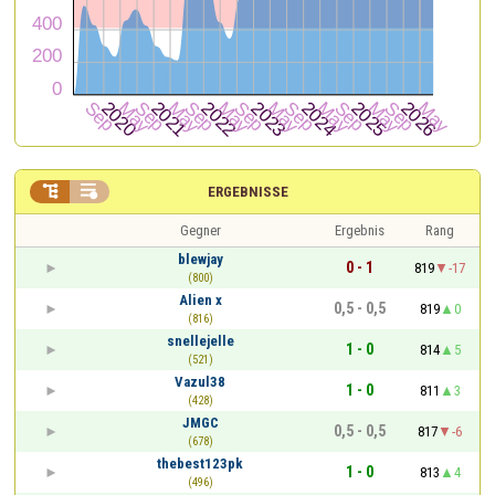


ERGEBNISSE
Gegner
Ergebnis
Rang
blewjay
0 - 1
819
-17
(800)
Alien x
0,5 - 0,5
819
0
(816)
snellejelle
1 - 0
814
5
(521)
Vazul38
1 - 0
811
3
(428)
JMGC
0,5 - 0,5
817
-6
(678)
thebest123pk
1 - 0
813
4
(496)