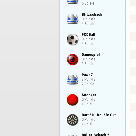
5 Spiele
Blitzschach

0 Punkte

4 Spiele
FODBall

0 Punkte

4 Spiele
Damespiel

0 Punkte

2 Spiele
Pawn7

2 Punkte

2 Spiele
Snooker

0 Punkte

1 Spiel
Dart 501 Double Out

0 Punkte

1 Spiel
Bullet-Schach 2
