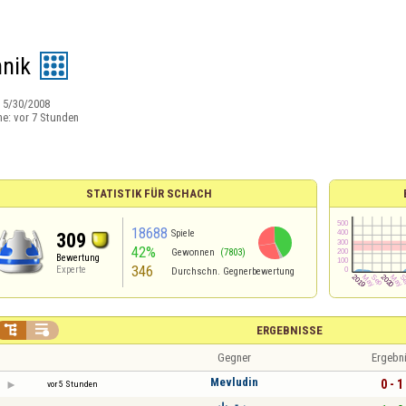
hnik
:
5/30/2008
ne:
vor 7 Stunden
STATISTIK FÜR SCHACH
18688
Spiele
309
42%
Gewonnen
(7803)
Bewertung
346
Experte
Durchschn. Gegnerbewertung


ERGEBNISSE
Gegner
Ergebn
Mevludin
0 - 1
vor 5 Stunden