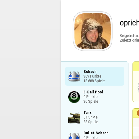
opric
Beigetreten
Zuletzt onli
Schach

309 Punkte

18.688 Spiele
8-Ball Pool

0 Punkte

30 Spiele
Tanx

0 Punkte

28 Spiele
Bullet-Schach

0 Punkte
