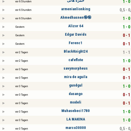
حمزة هانى
1 - 0
vor 6 Stunden
armenianlionking
0,5 - 0
vor 6 Stunden
Ahmedhasnen🤪🤪
1 - 0
vor 6 Stunden
Alizor 64
1 - 0
Gestern
Edgar Davids
0 - 1
Gestern
Ferenc1
0 - 1
Gestern
BlackKnight24
1 - 1
vor 2 Tagen
cafeflote
1 - 0
vor 2 Tagen
savymorpheus
0 - 1
vor 3 Tagen
mira de aguila
0 - 1
vor 3 Tagen
gundgul
1 - 0
vor 3 Tagen
dasango
0 - 1
vor 3 Tagen
modeli
0 - 1
vor 3 Tagen
Muhasebeci1780
1 - 0
vor 3 Tagen
LA MAKINA
1 - 0
vor 3 Tagen
marco30000
0,5 - 0
vor 3 Tagen