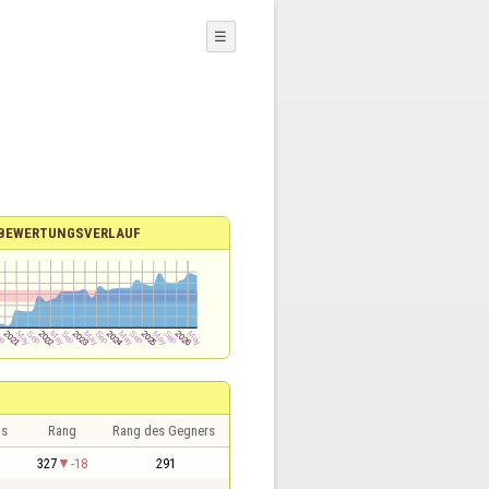
☰
BEWERTUNGSVERLAUF
is
Rang
Rang des Gegners
327
-18
291