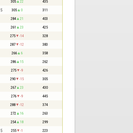
305
22
435
,5
305
0
311
284
21
403
261
23
425
275
-14
328
287
-12
383
266
6
358
286
15
262
275
-9
426
290
-15
305
267
23
430
276
-9
445
288
-12
374
272
16
263
254
18
299
,5
255
-1
223