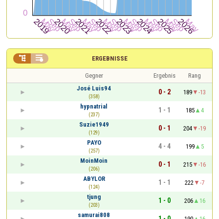


ERGEBNISSE
Gegner
Ergebnis
Rang
José Luis94
0 - 2
189
-13
(358)
hypnatrial
1 - 1
185
4
(237)
Suzie1949
0 - 1
204
-19
(129)
PAYO
4 - 4
199
5
(257)
MoinMoin
0 - 1
215
-16
(206)
ABYLOR
1 - 1
222
-7
(124)
tjung
1 - 0
206
16
(203)
samurai808
1 - 0
190
16