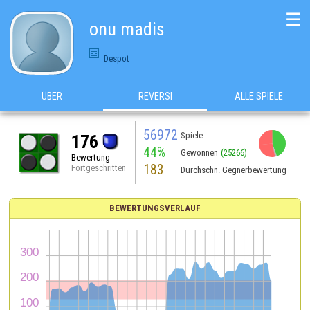
☰
onu madis
Despot
ÜBER
REVERSI
ALLE SPIELE
56972
Spiele
176
44%
Gewonnen
(25266)
Bewertung
183
Fortgeschritten
Durchschn. Gegnerbewertung
BEWERTUNGSVERLAUF