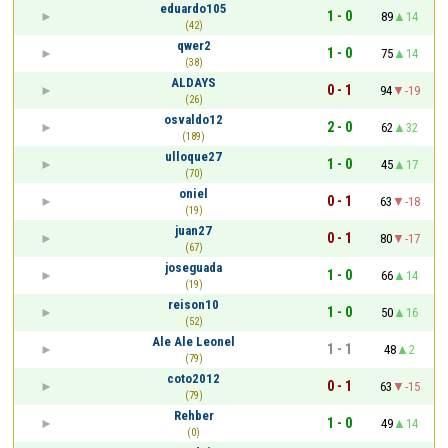
eduardo105
1 - 0
89
14
(42)
qwer2
1 - 0
75
14
(38)
ALDAYS
0 - 1
94
-19
(26)
osvaldo12
2 - 0
62
32
(189)
ulloque27
1 - 0
45
17
(70)
oniel
0 - 1
63
-18
(19)
juan27
0 - 1
80
-17
(67)
joseguada
1 - 0
66
14
(19)
reison10
1 - 0
50
16
(52)
Ale Ale Leonel
1 - 1
48
2
(79)
coto2012
0 - 1
63
-15
(79)
Rehber
1 - 0
49
14
(0)