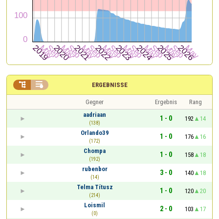


ERGEBNISSE
Gegner
Ergebnis
Rang
aadriaan
1 - 0
192
14
(138)
Orlando39
1 - 0
176
16
(172)
Chompa
1 - 0
158
18
(192)
rubenbor
3 - 0
140
18
(14)
Telma Títusz
1 - 0
120
20
(214)
Loismil
2 - 0
103
17
(0)