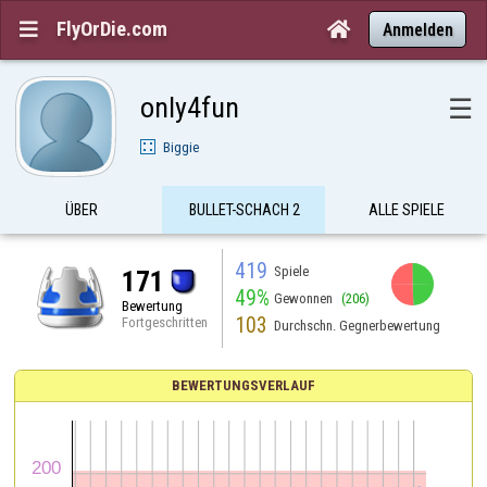
FlyOrDie.com


Anmelden
only4fun
☰
Biggie
ÜBER
BULLET-SCHACH 2
ALLE SPIELE
419
Spiele
171
49%
Gewonnen
(206)
Bewertung
103
Fortgeschritten
Durchschn. Gegnerbewertung
BEWERTUNGSVERLAUF