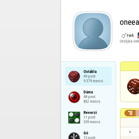
oneea

Férfi
Utoljára onl
Ostábla

49 pont

9 379 meccs
Dáma

48 pont

832 meccs
Reverzi


11 pont

209 meccs
Gó

15 pont
