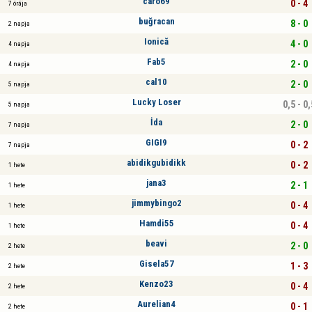
caro69
0 - 4
7 órája
buğracan
8 - 0
2 napja
Ionică
4 - 0
4 napja
Fab5
2 - 0
4 napja
cal10
2 - 0
5 napja
Lucky Loser
0,5 - 0,
5 napja
İda
2 - 0
7 napja
GIGI9
0 - 2
7 napja
abidikgubidikk
0 - 2
1 hete
jana3
2 - 1
1 hete
jimmybingo2
0 - 4
1 hete
Hamdi55
0 - 4
1 hete
beavi
2 - 0
2 hete
Gisela57
1 - 3
2 hete
Kenzo23
0 - 4
2 hete
Aurelian4
0 - 1
2 hete