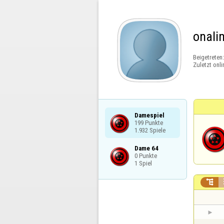
onali
Beigetreten
Zuletzt onli
Damespiel

199 Punkte

1.932 Spiele
Dame 64

0 Punkte

1 Spiel
