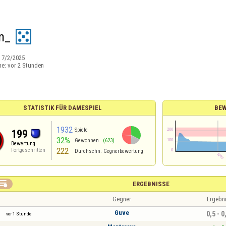
m_
:
7/2/2025
ne:
vor 2 Stunden
STATISTIK FÜR DAMESPIEL
BEW
1932
Spiele
199
32%
Gewonnen
(623)
Bewertung
222
Fortgeschritten
Durchschn. Gegnerbewertung

ERGEBNISSE
Gegner
Ergebn
Guve
0,5 - 0
vor 1 Stunde