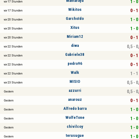
Mantaraya
1 - 0
vor 17 Stunden
Wikitos
0 - 1
vor 17 Stunden
GarchoIdo
1 - 0
vor 20 Stunden
Xitus
1 - 0
vor 20 Stunden
Miriam12
0 - 1
vor 20 Stunden
diwa
0,5 - 0
vor 22 Stunden
Gabriele38
0 - 1
vor 22 Stunden
pedro96
0 - 1
vor 22 Stunden
Walk
1 - 1
vor 22 Stunden
MISIO
0,5 - 0
vor 23 Stunden
azzurri
0,5 - 0
Gestern
anarouz
0 - 1
Gestern
Alfredo barra
1 - 0
Gestern
WolfeTone
1 - 0
Gestern
chivilcoy
1 - 0
Gestern
terusugue
1 - 0
Gestern