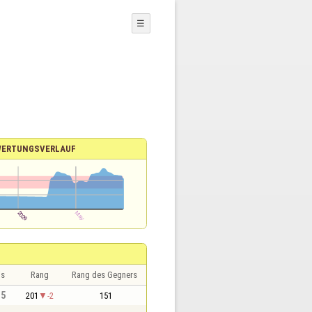
☰
ERTUNGSVERLAUF
is
Rang
Rang des Gegners
,5
201
-2
151