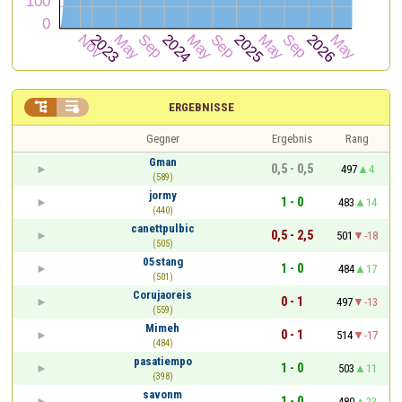


ERGEBNISSE
Gegner
Ergebnis
Rang
Gman
0,5 - 0,5
497
4
(589)
jormy
1 - 0
483
14
(440)
canettpulbic
0,5 - 2,5
501
-18
(505)
05stang
1 - 0
484
17
(501)
Corujaoreis
0 - 1
497
-13
(559)
Mimeh
0 - 1
514
-17
(484)
pasatiempo
1 - 0
503
11
(398)
savonm
1 - 0
480
23