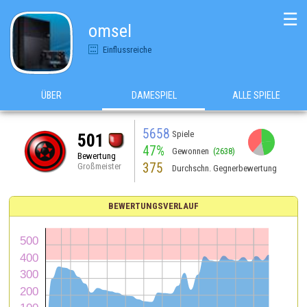
☰
omsel
Einflussreiche
ÜBER
DAMESPIEL
ALLE SPIELE
5658
Spiele
501
47%
Gewonnen
(2638)
Bewertung
375
Großmeister
Durchschn. Gegnerbewertung
BEWERTUNGSVERLAUF