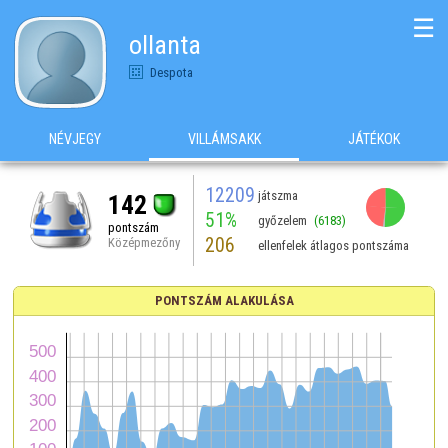
☰
ollanta
Despota
NÉVJEGY
VILLÁMSAKK
JÁTÉKOK
12209
játszma
142
51%
győzelem
(6183)
pontszám
206
Középmezőny
ellenfelek átlagos pontszáma
PONTSZÁM ALAKULÁSA