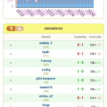


EREDMÉNYEK
Ellenfél
Eredmény
Pontszám
DANIEL.F
0 - 1
159
-17
(137)
hyaki
0 - 1
178
-19
(111)
Trevory
1 - 0
158
20
(257)
zsalig
1 - 0
138
20
(225)
julio kasparov
1 - 0
124
14
(77)
Gambit10
1 - 0
104
20
(193)
elchin_67
0 - 1
119
-15
(145)
Gingi
1 - 1
119
0