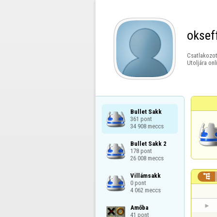
oksef
Csatlakozot
Utoljára onl
Bullet Sakk

361 pont

34 908 meccs
Bullet Sakk 2

178 pont

26 008 meccs
Villámsakk


0 pont

4 062 meccs
Amőba

41 pont
