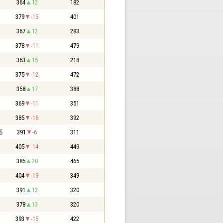
364
12
182
379
-15
401
367
12
283
378
-11
479
363
15
218
375
-12
472
358
17
388
369
-11
351
385
-16
392
5
391
-6
311
405
-14
449
385
20
465
404
-19
349
391
13
320
378
13
320
393
-15
422