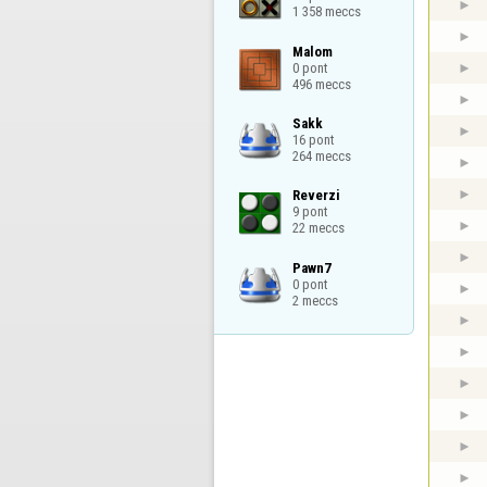
1 358 meccs
Malom

0 pont

496 meccs
Sakk

16 pont

264 meccs
Reverzi

9 pont

22 meccs
Pawn7

0 pont

2 meccs