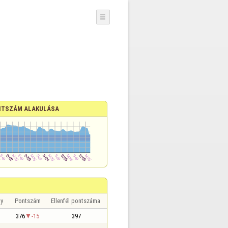
☰
TSZÁM ALAKULÁSA
y
Pontszám
Ellenfél pontszáma
376
-15
397