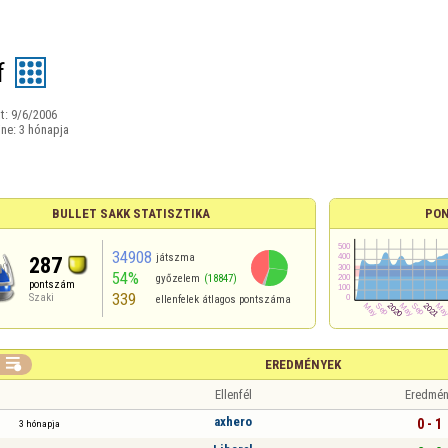
f
t:
9/6/2006
ine:
3 hónapja
BULLET SAKK STATISZTIKA
PON
34908
játszma
287
54%
győzelem
(18847)
pontszám
339
Szaki
ellenfelek átlagos pontszáma

EREDMÉNYEK
Ellenfél
Eredmén
axhero
0 - 1
3 hónapja