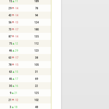
15
11
189
29
-14
78
43
-14
94
56
-13
124
73
-17
180
87
-14
135
75
12
112
46
29
123
63
-17
38
78
-15
105
63
15
31
46
17
69
30
16
22
9
21
125
21
-12
102
3
18
48