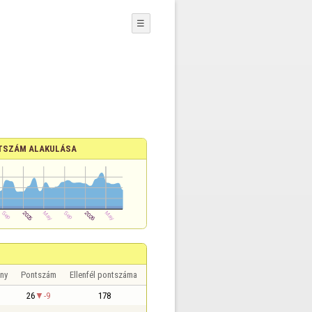
☰
TSZÁM ALAKULÁSA
ny
Pontszám
Ellenfél pontszáma
26
-9
178