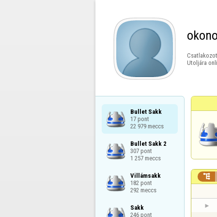
okon
Csatlakozot
Utoljára onl
Bullet Sakk

17 pont

22 979 meccs
Bullet Sakk 2

307 pont

1 257 meccs
Villámsakk


182 pont

292 meccs
Sakk

246 pont
