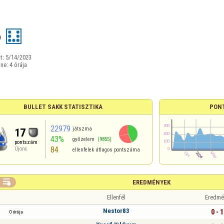
o
t:
5/14/2023
ine:
4 órája
BULLET SAKK STATISZTIKA
PON
22979
játszma
17
43%
győzelem
(9855)
pontszám
84
Újonc
ellenfelek átlagos pontszáma

EREDMÉNYEK
Ellenfél
Eredmé
Nestor83
0 - 1
0 órája