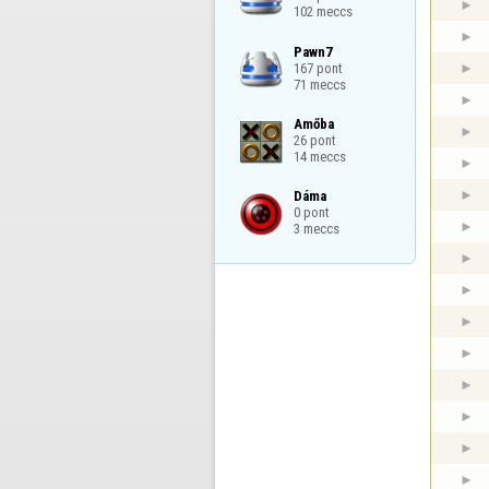
102 meccs
Pawn7

167 pont

71 meccs
Amőba

26 pont

14 meccs
Dáma

0 pont

3 meccs