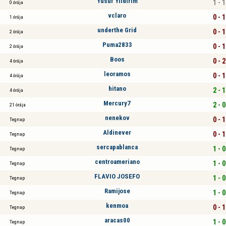
Yusuf Yıldırım
1 - 1
0 órája
vclaro
0 - 1
1 órája
underthe Grid
0 - 1
2 órája
Puma2833
0 - 1
2 órája
Boos
0 - 2
4 órája
leoramos
0 - 1
4 órája
hitano
2 - 1
4 órája
Mercury7
2 - 0
21 órája
nenekov
0 - 1
Tegnap
Aldinever
0 - 1
Tegnap
sercapablanca
1 - 0
Tegnap
centroameriano
1 - 0
Tegnap
FLAVIO JOSEFO
1 - 0
Tegnap
Ramijose
1 - 0
Tegnap
kenmoa
0 - 1
Tegnap
aracas00
1 - 0
Tegnap