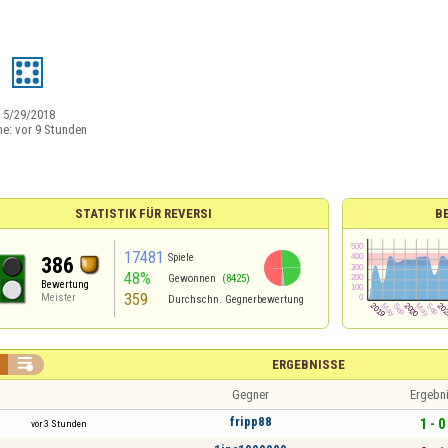
1
:
5/29/2018
ne:
vor 9 Stunden
STATISTIK FÜR REVERSI
B
17481
Spiele
386
48%
Gewonnen
(8425)
Bewertung
359
Meister
Durchschn. Gegnerbewertung

ERGEBNISSE
Gegner
Ergebn
fripp88
1 - 0
vor 3 Stunden