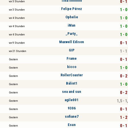
1ina1000000
0 - 1
vor 3 Stunden
Felipe Pérez
1 - 0
vor 3 Stunden
Ophelie
1 - 0
vor 4 Stunden
iMan
1 - 0
vor 4 Stunden
_Party_
1 - 0
vor 4 Stunden
Maxwell Edison
0 - 1
vor 9 Stunden
GIP
1 - 1
vor 21 Stunden
Frame
0 - 1
Gestern
kicco
1 - 0
Gestern
RollerCoaster
0 - 2
Gestern
Bálint1
1 - 0
Gestern
sea and sun
0 - 2
Gestern
agile001
1,5 - 1
Gestern
9306
0 - 1
Gestern
sofiane7
1 - 2
Gestern
Esun
0 - 1
Gestern