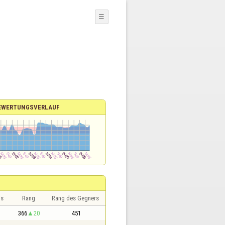
☰
EWERTUNGSVERLAUF
is
Rang
Rang des Gegners
366
20
451