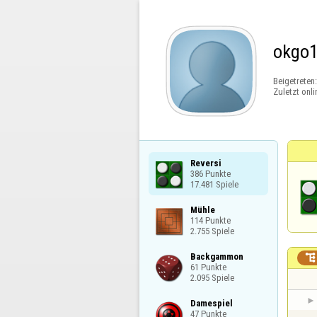
okgo
Beigetreten
Zuletzt onli
Reversi

386 Punkte

17.481 Spiele
Mühle

114 Punkte

2.755 Spiele
Backgammon


61 Punkte

2.095 Spiele
Damespiel

47 Punkte
