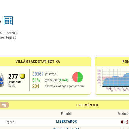
o
t:
11/2/2009
ine:
Tegnap
VILLÁMSAKK STATISZTIKA
PON
38361
játszma
277
51%
győzelem
(19441)
pontszám
284
Szaki
ellenfelek átlagos pontszáma

EREDMÉNYEK
Ellenfél
Eredmé
LIBERTADOR
0 - 2
Tegnap