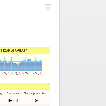
☰
TSZÁM ALAKULÁSA
ny
Pontszám
Ellenfél pontszáma
310
-33
166