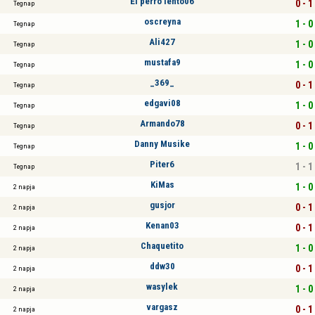
El perro lento06
0 - 1
Tegnap
oscreyna
1 - 0
Tegnap
Ali427
1 - 0
Tegnap
mustafa9
1 - 0
Tegnap
_369_
0 - 1
Tegnap
edgavi08
1 - 0
Tegnap
Armando78
0 - 1
Tegnap
Danny Musike
1 - 0
Tegnap
Piter6
1 - 1
Tegnap
KiMas
1 - 0
2 napja
gusjor
0 - 1
2 napja
Kenan03
0 - 1
2 napja
Chaquetito
1 - 0
2 napja
ddw30
0 - 1
2 napja
wasylek
1 - 0
2 napja
vargasz
0 - 1
2 napja