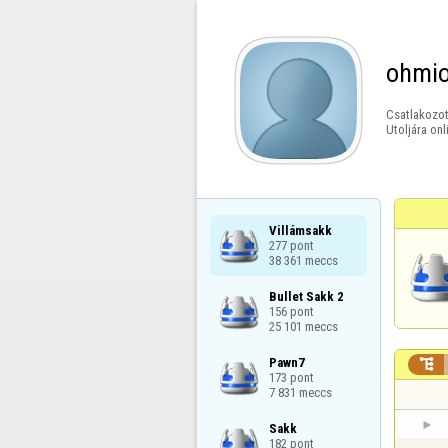
ohmi
Csatlakozot
Utoljára onl
Villámsakk

277 pont

38 361 meccs
Bullet Sakk 2

156 pont

25 101 meccs
Pawn7


173 pont

7 831 meccs
Sakk

182 pont
