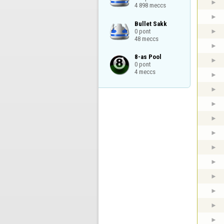
4 898 meccs
Bullet Sakk

0 pont

48 meccs
8-as Pool

0 pont

4 meccs