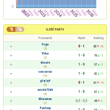


ILOŚĆ PARTII
Przeciwnik
Wynik
Ranking
frigo
0 - 1
83
-20
(2)
Yldor
1 - 0
70
13
(2)
dusaro
1 - 0
57
13
(0)
cascarras
1 - 0
42
15
(15)
g1q1q9
0 - 1
61
-19
(0)
mich67380
1 - 0
47
14
(0)
Kharaman
0,5 - 0,5
49
-2
(1)
Pauloxp
1 - 0
34
15