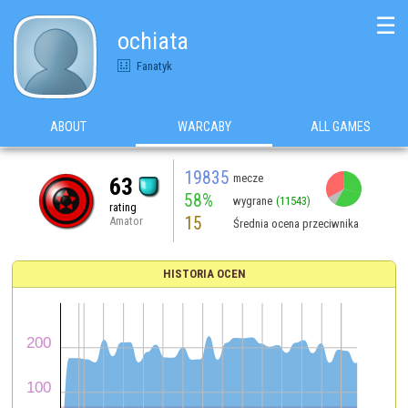
☰
ochiata
Fanatyk
ABOUT
WARCABY
ALL GAMES
19835
mecze
63
58%
wygrane
(11543)
rating
15
Amator
Średnia ocena przeciwnika
HISTORIA OCEN