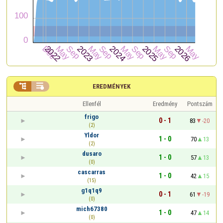


EREDMÉNYEK
Ellenfél
Eredmény
Pontszám
frigo
0 - 1
83
-20
(2)
Yldor
1 - 0
70
13
(2)
dusaro
1 - 0
57
13
(0)
cascarras
1 - 0
42
15
(15)
g1q1q9
0 - 1
61
-19
(0)
mich67380
1 - 0
47
14
(0)