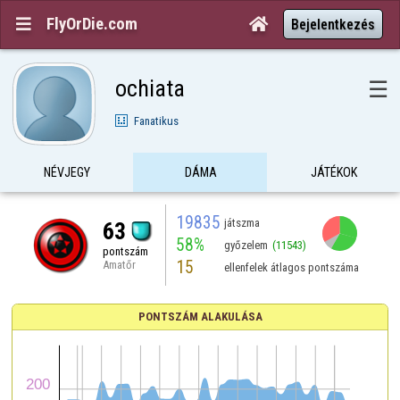
FlyOrDie.com


Bejelentkezés
ochiata
☰
Fanatikus
NÉVJEGY
DÁMA
JÁTÉKOK
19835
játszma
63
58%
győzelem
(11543)
pontszám
15
Amatőr
ellenfelek átlagos pontszáma
PONTSZÁM ALAKULÁSA