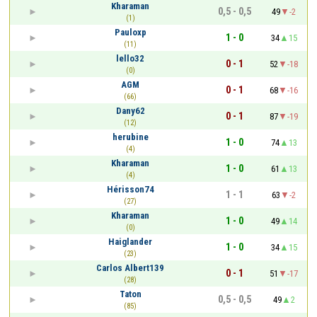
Kharaman
0,5 - 0,5
49
-2
(1)
Pauloxp
1 - 0
34
15
(11)
lello32
0 - 1
52
-18
(0)
AGM
0 - 1
68
-16
(66)
Dany62
0 - 1
87
-19
(12)
herubine
1 - 0
74
13
(4)
Kharaman
1 - 0
61
13
(4)
Hérisson74
1 - 1
63
-2
(27)
Kharaman
1 - 0
49
14
(0)
Haiglander
1 - 0
34
15
(23)
Carlos Albert139
0 - 1
51
-17
(28)
Taton
0,5 - 0,5
49
2
(85)