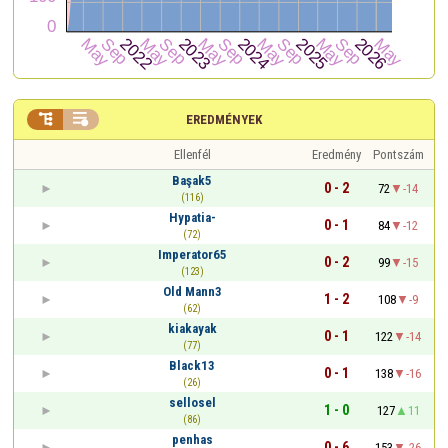


EREDMÉNYEK
Ellenfél
Eredmény
Pontszám
Başak5
0 - 2
72
-14
(116)
Hypatia-
0 - 1
84
-12
(72)
Imperator65
0 - 2
99
-15
(123)
Old Mann3
1 - 2
108
-9
(62)
kiakayak
0 - 1
122
-14
(77)
Black13
0 - 1
138
-16
(26)
sellosel
1 - 0
127
11
(86)
penhas
0 - 6
153
-26