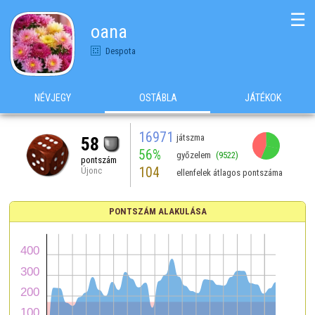
☰
oana
Despota
NÉVJEGY
OSTÁBLA
JÁTÉKOK
16971
játszma
58
56%
győzelem
(9522)
pontszám
104
Újonc
ellenfelek átlagos pontszáma
PONTSZÁM ALAKULÁSA