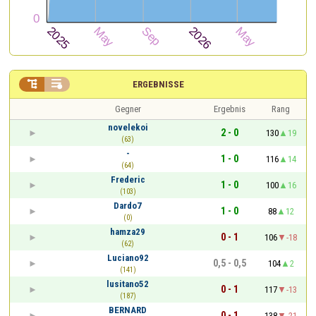


ERGEBNISSE
Gegner
Ergebnis
Rang
novelekoi
2 - 0
130
19
(63)
-
1 - 0
116
14
(64)
Frederic
1 - 0
100
16
(103)
Dardo7
1 - 0
88
12
(0)
hamza29
0 - 1
106
-18
(62)
Luciano92
0,5 - 0,5
104
2
(141)
lusitano52
0 - 1
117
-13
(187)
BERNARD
0 - 1
138
-21