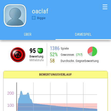
☰
oaclaf
Biggie
ÜBER
DAMESPIEL
1386
Spiele
95
52%
Gewonnen
(717)
Bewertung
58
Mittelstufe
Durchschn. Gegnerbewertung
BEWERTUNGSVERLAUF