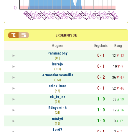


ERGEBNISSE
Gegner
Ergebnis
Rang
Paramacony
0 - 1
12
-12
(81)
burejo
0 - 1
19
-7
(230)
ArmandoEscamilla
0 - 2
36
-17
(143)
ericklimaa
0 - 1
52
-16
(46)
ck_is_ez
1 - 0
33
19
(95)
Bünyamin6
1 - 0
17
16
(24)
misty6
1 - 0
0
17
(16)
fer67
0 - 1
7
-7