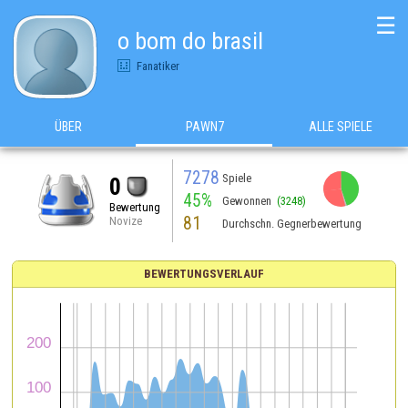
☰
o bom do brasil
Fanatiker
ÜBER
PAWN7
ALLE SPIELE
7278
Spiele
0
45%
Gewonnen
(3248)
Bewertung
81
Novize
Durchschn. Gegnerbewertung
BEWERTUNGSVERLAUF