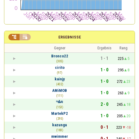


ERGEBNISSE
Gegner
Ergebnis
Rang
Bronco22
1 - 1
225
5
(305)
cirito
1 - 0
295
8
(97)
kainjy
1 - 0
272
23
(432)
AMiMOB
1 - 0
263
9
(111)
ᵘ𝐝𝒾є
2 - 0
245
18
(153)
MartekP2
1 - 0
205
20
(295)
kazungu
0 - 1
223
-18
(183)
mwimmer
0 - 1
240
-17