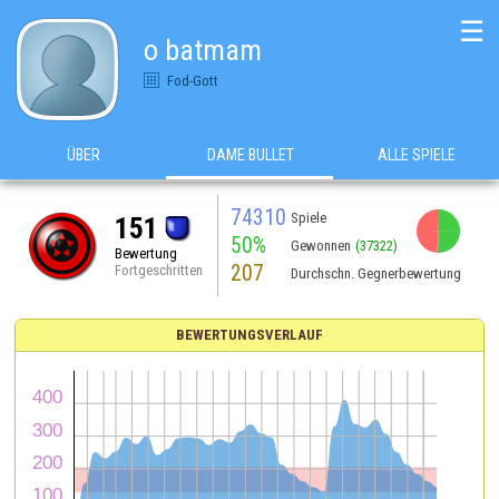
☰
o batmam
Fod-Gott
ÜBER
DAME BULLET
ALLE SPIELE
74310
Spiele
151
50%
Gewonnen
(37322)
Bewertung
207
Fortgeschritten
Durchschn. Gegnerbewertung
BEWERTUNGSVERLAUF