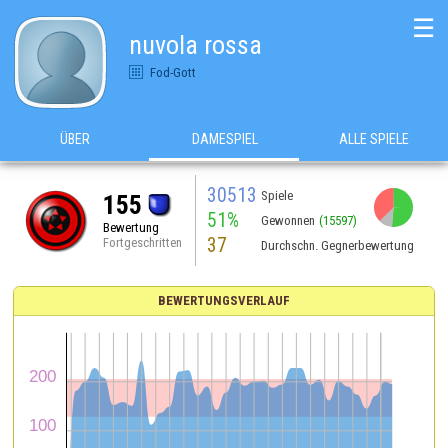
☰
nuvola rossa
Fod-Gott
ÜBER
DAMESPIEL
ALLE SPIELE
30513
Spiele
155
51%
Gewonnen
(15597)
Bewertung
37
Fortgeschritten
Durchschn. Gegnerbewertung
BEWERTUNGSVERLAUF