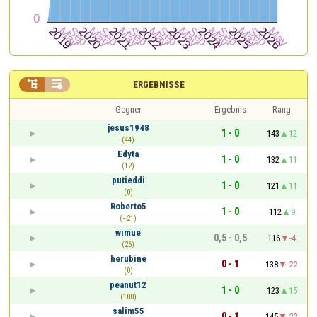


ERGEBNISSE
Gegner
Ergebnis
Rang
jesus1948
1 - 0
143
12
(44)
Edyta
1 - 0
132
11
(12)
putieddi
1 - 0
121
11
(0)
Roberto5
1 - 0
112
9
(~21)
wimue
0,5 - 0,5
116
-4
(26)
herubine
0 - 1
138
-22
(0)
peanut12
1 - 0
123
15
(100)
salim55
0 - 1
145
-22