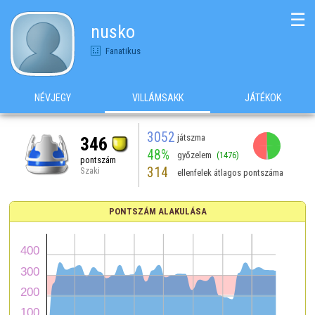
☰
nusko
Fanatikus
NÉVJEGY
VILLÁMSAKK
JÁTÉKOK
3052
játszma
346
48%
győzelem
(1476)
pontszám
314
Szaki
ellenfelek átlagos pontszáma
PONTSZÁM ALAKULÁSA