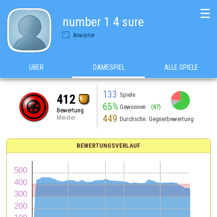
☰
number 1 4 sure
Anwärter
ÜBER
DAMESPIEL
ALLE SPIELE
133
Spiele
412
65%
Gewonnen
(87)
Bewertung
449
Meister
Durchschn. Gegnerbewertung
BEWERTUNGSVERLAUF