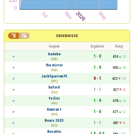


ERGEBNISSE
Gegner
Ergebnis
Rang
Gedebe
1 - 0
424
14
(383)
the mirror
1 - 0
406
18
(453)
JackSparrow75
0 - 1
423
-17
(391)
buford
1 - 1
427
-4
(362)
Ya Eini
1 - 0
478
14
(436)
Kamran t
1 - 0
477
12
(390)
Bears 2025
1 - 1
481
-4
(416)
Bucatini
1,5 - 0,5
466
15