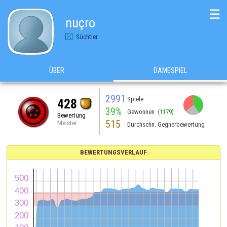
☰
nuçro
Süchtler
ÜBER
DAMESPIEL
2991
Spiele
428
39%
Gewonnen
(1179)
Bewertung
515
Meister
Durchschn. Gegnerbewertung
BEWERTUNGSVERLAUF