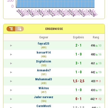


ERGEBNISSE
Gegner
Ergebnis
Rang
faycal25
2 - 1
496
10
(499)
korsar914
1 - 0
480
16
(486)
Digitalisim
3 - 1
461
19
(505)
Armando7
1 - 0
442
19
(501)
Muhammad3
1,5 - 2,5
403
-3
(459)
Wikitos
1 - 0
430
19
(497)
Jader narvaez
0 - 1
442
-12
(536)
CarmMosti
1,5 - 1,5
440
2