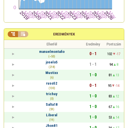


EREDMÉNYEK
Ellenfél
Eredmény
Pontszám
manuelmontaño
0 - 1
102
-17
(~50)
joselo5
1 - 1
94
8
(218)
Mustixx
1 - 0
81
13
(6)
ruso52
0 - 1
95
-14
(130)
trichuy
1 - 0
83
12
(0)
Salta18
1 - 0
67
16
(59)
Liberal
1 - 0
53
14
(19)
Jhon81
1 - 0
36
17