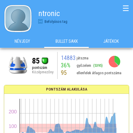
☰
ntronic
Befolyásos tag
NÉVJEGY
BULLET SAKK
JÁTÉKOK
14883
játszma
85
36%
győzelem
(5395)
pontszám
95
Középmezőny
ellenfelek átlagos pontszáma
PONTSZÁM ALAKULÁSA