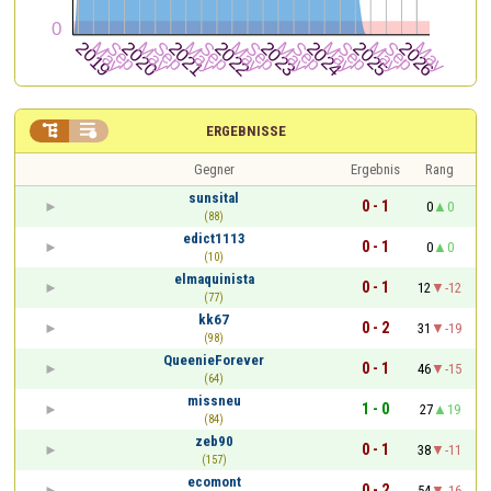


ERGEBNISSE
Gegner
Ergebnis
Rang
sunsital
0 - 1
0
0
(88)
edict1113
0 - 1
0
0
(10)
elmaquinista
0 - 1
12
-12
(77)
kk67
0 - 2
31
-19
(98)
QueenieForever
0 - 1
46
-15
(64)
missneu
1 - 0
27
19
(84)
zeb90
0 - 1
38
-11
(157)
ecomont
0 - 2
54
-16