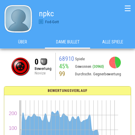
☰
npkc
Fod-Gott
ÜBER
DAME BULLET
ALLE SPIELE
68910
Spiele
0
45%
Gewonnen
(30960)
Bewertung
99
Novize
Durchschn. Gegnerbewertung
BEWERTUNGSVERLAUF