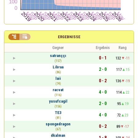


ERGEBNISSE
Gegner
Ergebnis
Rang
satranççı
0 - 1
132
-11
(157)
Libraa
2 - 0
117
15
(86)
laii
0 - 2
136
-19
(74)
racvat
4 - 0
114
22
(116)
yusufcagil
2 - 0
95
19
(156)
TE3
4 - 0
72
23
(81)
spongedragon
0 - 2
89
-17
(67)
dkalman
1 - 8
103
-24