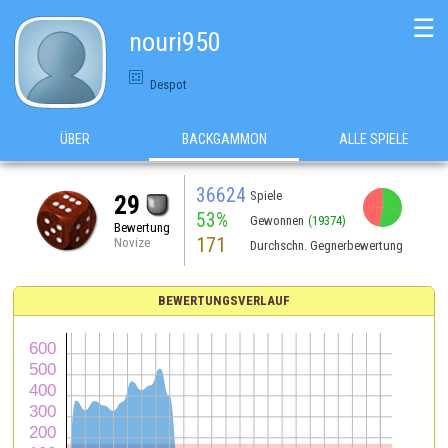
☰
nouri950
Despot
ÜBER
BACKGAMMON
ALLE SPIELE
36624
Spiele
29
53%
Gewonnen
(19374)
Bewertung
171
Novize
Durchschn. Gegnerbewertung
BEWERTUNGSVERLAUF