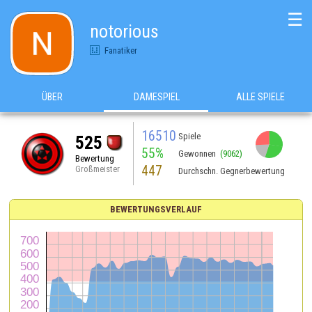
☰
notorious
Fanatiker
ÜBER
DAMESPIEL
ALLE SPIELE
16510
Spiele
525
55%
Gewonnen
(9062)
Bewertung
447
Großmeister
Durchschn. Gegnerbewertung
BEWERTUNGSVERLAUF