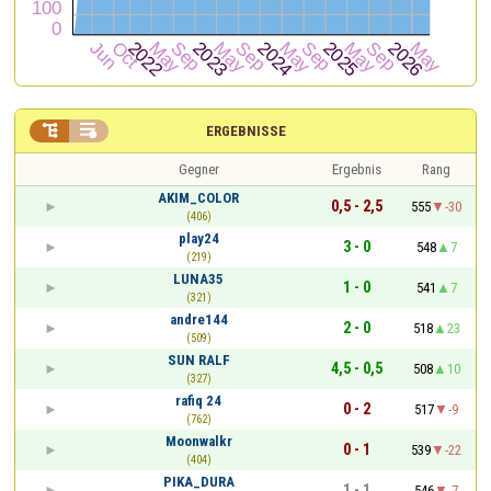


ERGEBNISSE
Gegner
Ergebnis
Rang
AKIM_COLOR
0,5 - 2,5
555
-30
(406)
play24
3 - 0
548
7
(219)
LUNA35
1 - 0
541
7
(321)
andre144
2 - 0
518
23
(509)
SUN RALF
4,5 - 0,5
508
10
(327)
rafiq 24
0 - 2
517
-9
(762)
Moonwalkr
0 - 1
539
-22
(404)
PIKA_DURA
1 - 1
546
-7