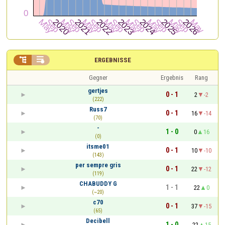


ERGEBNISSE
Gegner
Ergebnis
Rang
gertjes
0 - 1
2
-2
(222)
Russ7
0 - 1
16
-14
(70)
-
1 - 0
0
16
(0)
itsme01
0 - 1
10
-10
(143)
per sempre gris
0 - 1
22
-12
(119)
CHABUDDY G
1 - 1
22
0
(~20)
c70
0 - 1
37
-15
(65)
Decibell
1 - 0
22
15