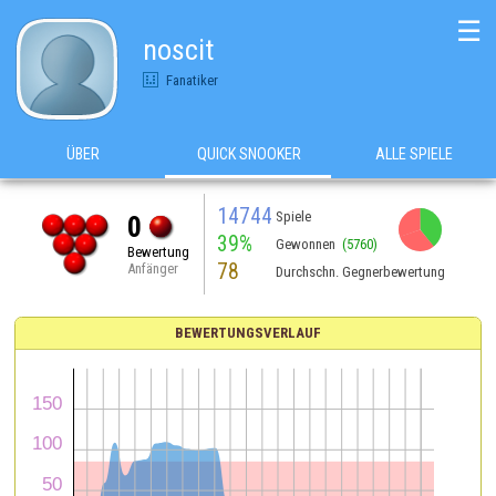
☰
noscit
Fanatiker
ÜBER
QUICK SNOOKER
ALLE SPIELE
14744
Spiele
0
39%
Gewonnen
(5760)
Bewertung
78
Anfänger
Durchschn. Gegnerbewertung
BEWERTUNGSVERLAUF