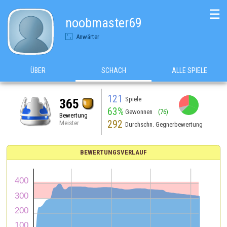
☰
noobmaster69
Anwärter
ÜBER
SCHACH
ALLE SPIELE
121
Spiele
365
63%
Gewonnen
(76)
Bewertung
292
Meister
Durchschn. Gegnerbewertung
BEWERTUNGSVERLAUF