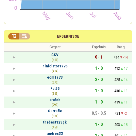


ERGEBNISSE
Gegner
Ergebnis
Rang
CSV
0 - 1
414
-14
(460)
niniglator1975
1 - 0
412
17
(424)
eom1973
2 - 0
425
14
(272)
Fat55
1 - 0
430
13
(369)
arafeh
1 - 0
419
11
(299)
Gurrufle
0,5 - 0,5
421
-2
(381)
thebest123pk
1 - 0
403
18
(450)
andres33
1 - 0
391
12