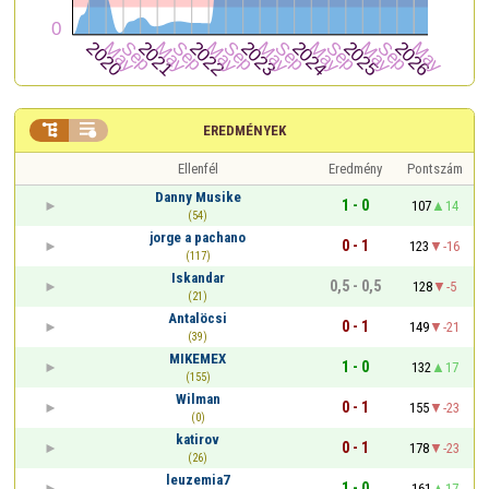


EREDMÉNYEK
Ellenfél
Eredmény
Pontszám
Danny Musike
1 - 0
107
14
(54)
jorge a pachano
0 - 1
123
-16
(117)
Iskandar
0,5 - 0,5
128
-5
(21)
Antalöcsi
0 - 1
149
-21
(39)
MIKEMEX
1 - 0
132
17
(155)
Wilman
0 - 1
155
-23
(0)
katirov
0 - 1
178
-23
(26)
leuzemia7
1 - 0
161
17