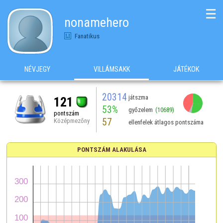
☰
nonamehero
Fanatikus
NÉVJEGY
VILLÁMSAKK
JÁTÉKOK
20314
játszma
121
53%
győzelem
(10689)
pontszám
57
Középmezőny
ellenfelek átlagos pontszáma
PONTSZÁM ALAKULÁSA