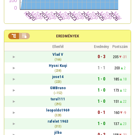


EREDMÉNYEK
Ellenfél
Eredmény
Pontszám
Vlad V
0 - 3
205
-31
(166)
Hysni Kuqi
1 - 1
203
2
(238)
jose14
1 - 0
185
18
(223)
GMBruno
1 - 0
173
12
(~152)
turul111
1 - 0
151
22
(295)
leopoldo1969
0 - 1
160
-9
(328)
rafelet 1963
1 - 0
137
23
(313)
jilba
0 - 2
158
-21