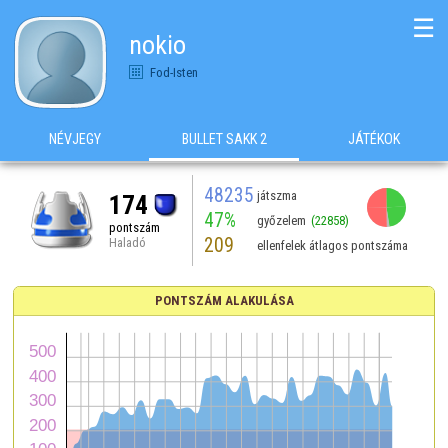
☰
nokio
Fod-Isten
NÉVJEGY
BULLET SAKK 2
JÁTÉKOK
48235
játszma
174
47%
győzelem
(22858)
pontszám
209
Haladó
ellenfelek átlagos pontszáma
PONTSZÁM ALAKULÁSA