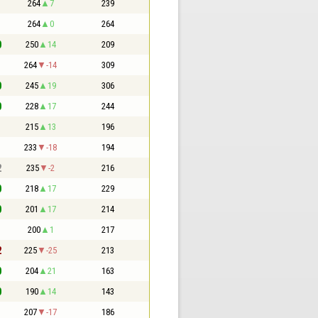
1
264
7
239
1
264
0
264
0
250
14
209
1
264
-14
309
0
245
19
306
0
228
17
244
1
215
13
196
1
233
-18
194
2
235
-2
216
0
218
17
229
0
201
17
214
1
200
1
217
2
225
-25
213
0
204
21
163
0
190
14
143
1
207
-17
186