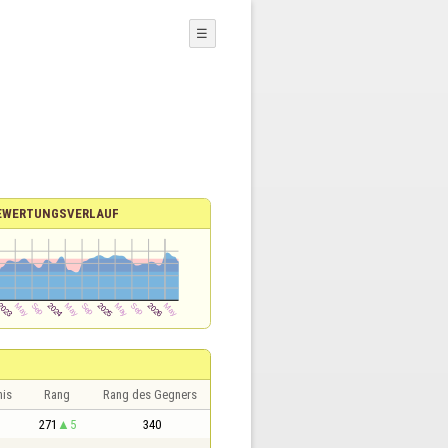
☰
EWERTUNGSVERLAUF
nis
Rang
Rang des Gegners
1
271
5
340