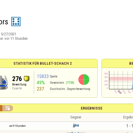
ors
:
5/27/2021
ne:
vor 11 Stunden
STATISTIK FÜR BULLET-SCHACH 2
B
15833
Spiele
276
49%
Gewonnen
(7720)
Bewertung
237
Experte
Durchschn. Gegnerbewertung

ERGEBNISSE
Gegner
Ergeb
jjna
1 - 
vor 9 Stunden