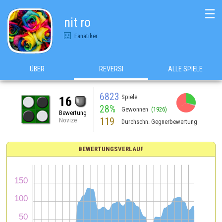
☰
nit ro
Fanatiker
ÜBER
REVERSI
ALLE SPIELE
6823
Spiele
16
28%
Gewonnen
(1926)
Bewertung
119
Novize
Durchschn. Gegnerbewertung
BEWERTUNGSVERLAUF