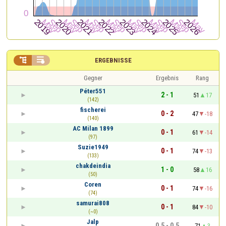


ERGEBNISSE
Gegner
Ergebnis
Rang
Péter551
2 - 1
51
17
(142)
fischerei
0 - 2
47
-18
(140)
AC Milan 1899
0 - 1
61
-14
(97)
Suzie1949
0 - 1
74
-13
(133)
chakdeindia
1 - 0
58
16
(50)
Coren
0 - 1
74
-16
(74)
samurai808
0 - 1
84
-10
(~0)
Jalp
0,5 - 0,5
71
3