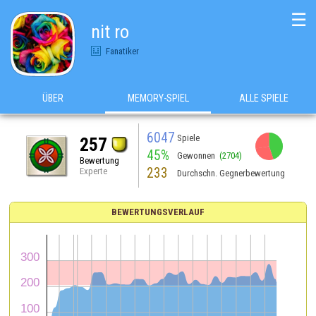
☰
nit ro
Fanatiker
ÜBER
MEMORY-SPIEL
ALLE SPIELE
6047
Spiele
257
45%
Gewonnen
(2704)
Bewertung
233
Experte
Durchschn. Gegnerbewertung
BEWERTUNGSVERLAUF