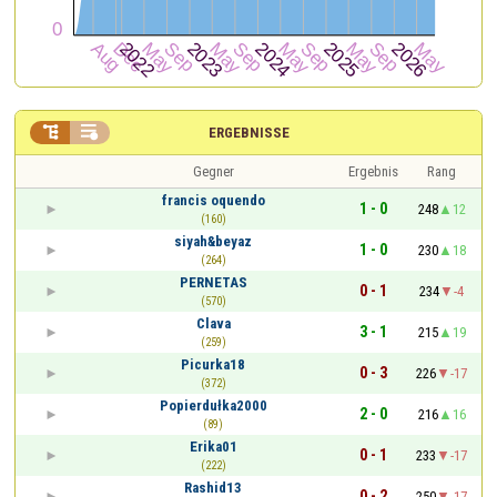


ERGEBNISSE
Gegner
Ergebnis
Rang
francis oquendo
1 - 0
248
12
(160)
siyah&beyaz
1 - 0
230
18
(264)
PERNETAS
0 - 1
234
-4
(570)
Clava
3 - 1
215
19
(259)
Picurka18
0 - 3
226
-17
(372)
Popierdułka2000
2 - 0
216
16
(89)
Erika01
0 - 1
233
-17
(222)
Rashid13
0 - 2
250
-17