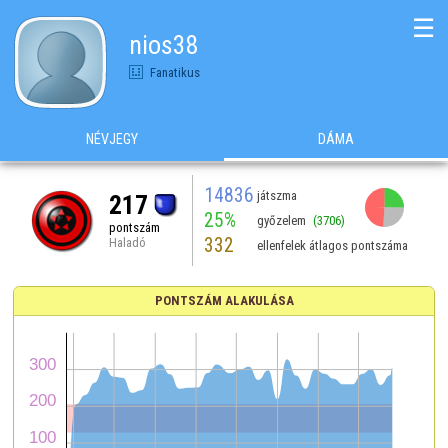
☰
nios38
Fanatikus
NÉVJEGY
DÁMA
14836
játszma
217
25%
győzelem
(3706)
pontszám
332
Haladó
ellenfelek átlagos pontszáma
PONTSZÁM ALAKULÁSA