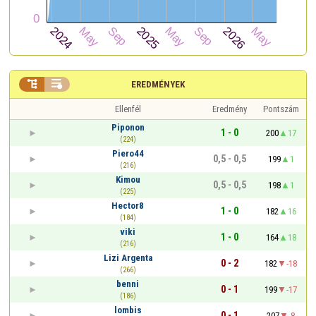


EREDMÉNYEK
Ellenfél
Eredmény
Pontszám
Piponon
1 - 0
200
17
(224)
Piero44
0,5 - 0,5
199
1
(216)
Kimou
0,5 - 0,5
198
1
(225)
Hector8
1 - 0
182
16
(184)
viki
1 - 0
164
18
(216)
Lizi Argenta
0 - 2
182
-18
(266)
benni
0 - 1
199
-17
(186)
lombis
0 - 1
207
-8