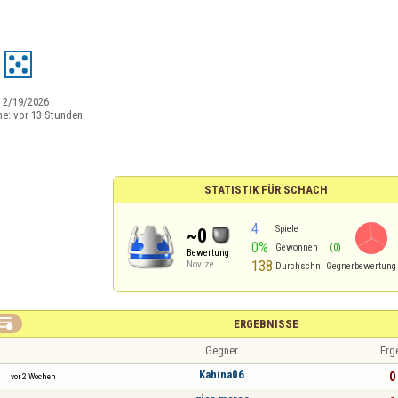
:
2/19/2026
ne:
vor 13 Stunden
STATISTIK FÜR SCHACH
4
Spiele
~0
0%
Gewonnen
(0)
Bewertung
138
Novize
Durchschn. Gegnerbewertung

ERGEBNISSE
Gegner
Erg
Kahina06
0 
vor 2 Wochen