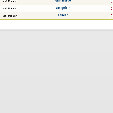
gian marco
0 
vor 2 Monaten
van gelsin
0 
vor 3 Monaten
eduenn
0 
vor 4 Monaten