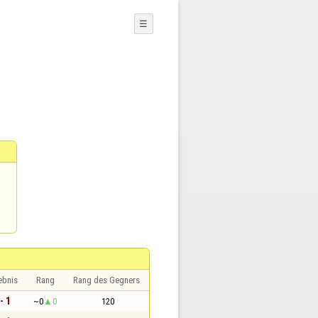
☰
ebnis
Rang
Rang des Gegners
- 1
~0
0
120