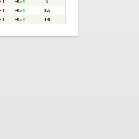
- 1
~0
0
0
- 1
~0
0
255
- 1
~0
0
178