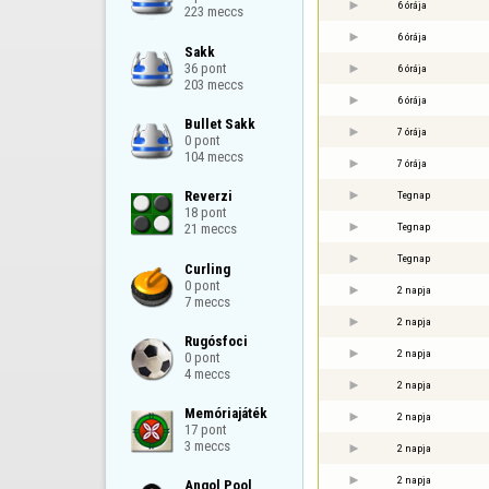
6 órája
223 meccs
6 órája
Sakk

36 pont

6 órája
203 meccs
6 órája
Bullet Sakk

7 órája
0 pont

104 meccs
7 órája
Reverzi

Tegnap
18 pont

Tegnap
21 meccs
Tegnap
Curling

0 pont

2 napja
7 meccs
2 napja
Rugósfoci

2 napja
0 pont

4 meccs
2 napja
Memóriajáték

2 napja
17 pont

3 meccs
2 napja
2 napja
Angol Pool
