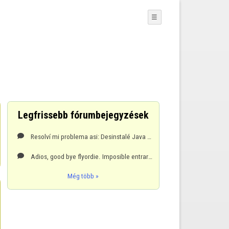
☰
Legfrissebb fórumbejegyzések
Resolví mi problema asi: Desinstalé Java por panel de control Instale Java con FlyordieJavaInstall

Adios, good bye flyordie. Imposible entrar a las paginas.

Még több »