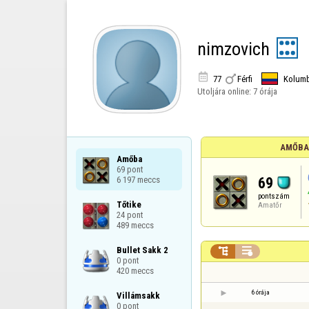
nimzovich


77
Férfi
Kolumb
Utoljára online:
7 órája
AMŐBA
Amőba

69 pont

69
6 197 meccs
pontszám
Tőtike

Amatőr
24 pont

489 meccs
Bullet Sakk 2



0 pont

420 meccs
6 órája
Villámsakk

0 pont
