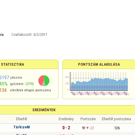
ia
Csatlakozott:
6/2/2011
 STATISZTIKA
PONTSZÁM ALAKULÁSA
6197
játszma
45%
győzelem
(2770)
134
ellenfelek átlagos pontszáma
EREDMÉNYEK
Ellenfél
Eredmény
Pontszám
Ellenfél pontszáma
TürkizeM
0 - 2
91
-22
126