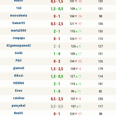
Ron55
0,5 - 1,5
101
-10
133
1nő
1,5 - 0,5
109
14
131
mossalenta
0 - 1
104
-16
98
Gamer55
0,5 - 2,5
121
-17
136
marta2000
2 - 1
110
11
133
Joepapa
0 - 1
126
-17
115
42gomaspuma42
2 - 2
126
0
127
Goldi
1 - 0
109
17
131
Phil
0 - 2
134
-25
126
gianna3
1,5 - 2,5
138
-4
179
dikszi
1,5 - 0,5
127
11
114
HENNA
2 - 1
114
13
161
Evus
1 - 0
99
15
82
cainhao
0,5 - 2,5
107
-8
250
pençekel
0,5 - 0,5
107
0
117
Ron55
0 - 1
124
-17
98