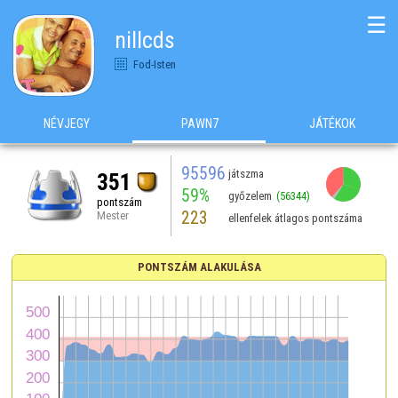
☰
nillcds
Fod-Isten
NÉVJEGY
PAWN7
JÁTÉKOK
95596
játszma
351
59%
győzelem
(56344)
pontszám
223
Mester
ellenfelek átlagos pontszáma
PONTSZÁM ALAKULÁSA