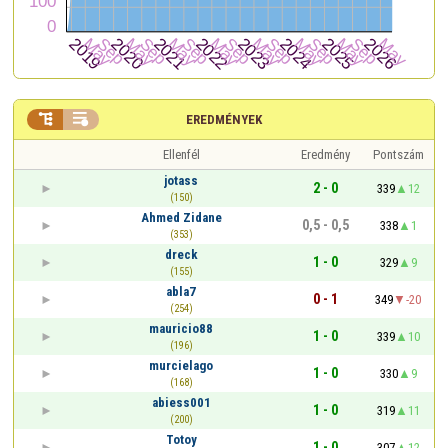


EREDMÉNYEK
Ellenfél
Eredmény
Pontszám
jotass
2 - 0
339
12
(150)
Ahmed Zidane
0,5 - 0,5
338
1
(353)
dreck
1 - 0
329
9
(155)
abla7
0 - 1
349
-20
(254)
mauricio88
1 - 0
339
10
(196)
murcielago
1 - 0
330
9
(168)
abiess001
1 - 0
319
11
(200)
Totoy
1 - 0
307
12