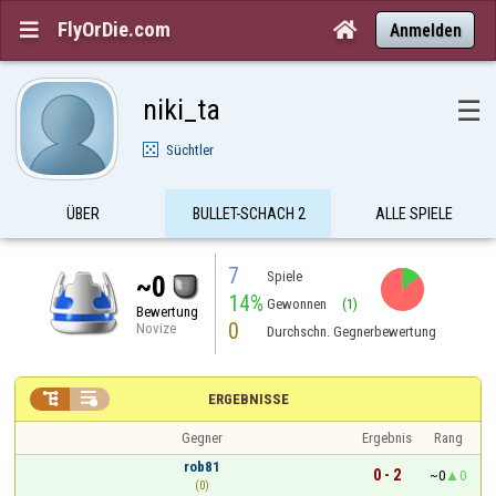
FlyOrDie.com


Anmelden
niki_ta
☰
Süchtler
ÜBER
BULLET-SCHACH 2
ALLE SPIELE
7
Spiele
~0
14%
Gewonnen
(1)
Bewertung
0
Novize
Durchschn. Gegnerbewertung


ERGEBNISSE
Gegner
Ergebnis
Rang
rob81
0 - 2
~0
0
(0)