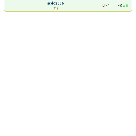
acdc2006
0 - 1
~0
0
(41)