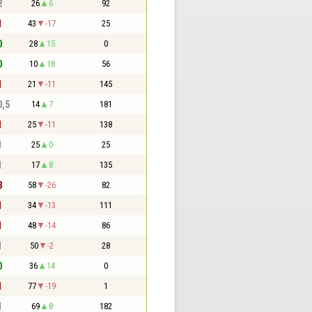
2
26
6
92
1
43
-17
25
0
28
15
0
0
10
18
56
1
21
-11
145
0,5
14
7
181
1
25
-11
138
1
25
0
25
1
17
8
135
3
58
-26
82
1
34
-13
111
1
48
-14
86
1
50
-2
28
0
36
14
0
1
77
-19
1
1
69
8
182