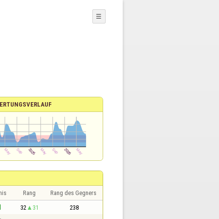
☰
ERTUNGSVERLAUF
nis
Rang
Rang des Gegners
1
32
31
238