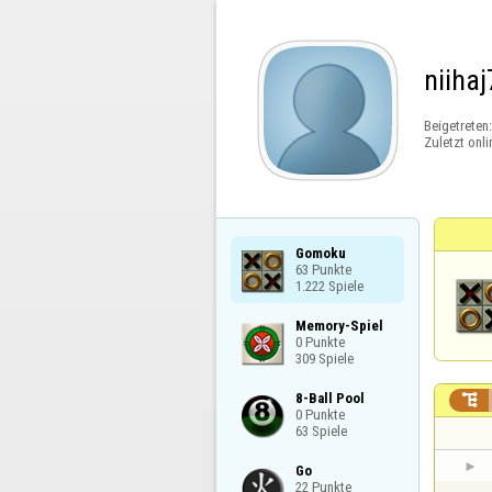
niiha
Beigetreten
Zuletzt onli
Gomoku

63 Punkte

1.222 Spiele
Memory-Spiel

0 Punkte

309 Spiele
8-Ball Pool


0 Punkte

63 Spiele
Go

22 Punkte
