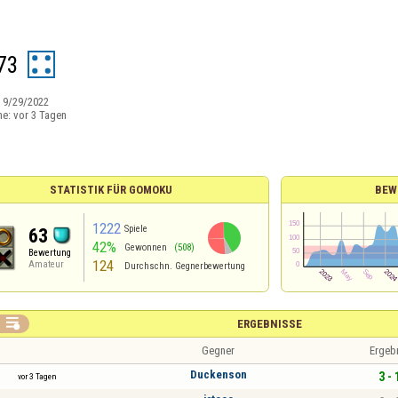
j73
:
9/29/2022
ne:
vor 3 Tagen
STATISTIK FÜR GOMOKU
BEW
1222
Spiele
63
42%
Gewonnen
(508)
Bewertung
124
Amateur
Durchschn. Gegnerbewertung

ERGEBNISSE
Gegner
Ergeb
Duckenson
3 - 
vor 3 Tagen