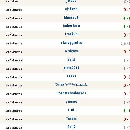
jatooo
2 - 
vor 1 Monat
ajcba58
0 - 
vor 2 Monaten
Mimiso8
1 - 
vor 2 Monaten
tadeu kalu
1 - 
vor 2 Monaten
frank35
0 - 
vor 2 Monaten
stasvygantas
0,5 - 
vor 2 Monaten
GYőztes
0 - 
vor 2 Monaten
berɗ
1 - 
vor 2 Monaten
pista2011
1 - 
vor 2 Monaten
sas79
0 - 
vor 2 Monaten
Όḿάя⤥ᵏᶤᶰᵍ⤦ȷ⎽ᓄ⎽౬
0 - 
vor 2 Monaten
Construacabadosa
0 - 
vor 2 Monaten
yamarc
1 - 
vor 2 Monaten
.Lati.
1 - 
vor 2 Monaten
Tandis
0 - 
vor 2 Monaten
Rol 7
1 - 
vor 2 Monaten