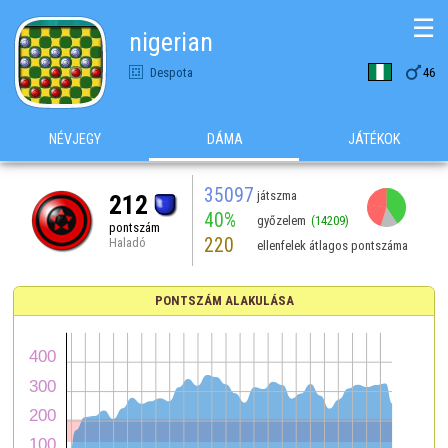
☰
nigerian

Despota
46
NÉVJEGY
DÁMA
JÁTÉKOK
35097
játszma
212
40%
győzelem
(14209)
pontszám
220
Haladó
ellenfelek átlagos pontszáma
PONTSZÁM ALAKULÁSA