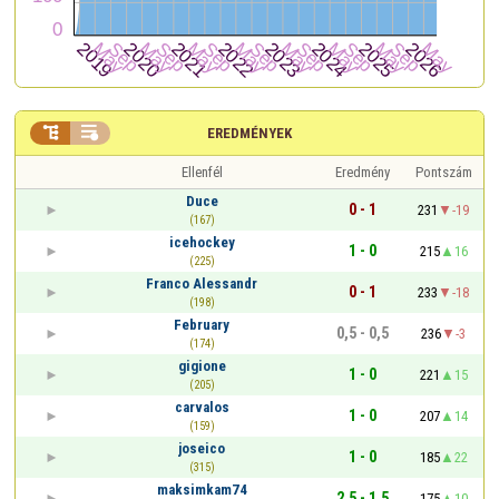


EREDMÉNYEK
Ellenfél
Eredmény
Pontszám
Duce
0 - 1
231
-19
(167)
icehockey
1 - 0
215
16
(225)
Franco Alessandr
0 - 1
233
-18
(198)
February
0,5 - 0,5
236
-3
(174)
gigione
1 - 0
221
15
(205)
carvalos
1 - 0
207
14
(159)
joseico
1 - 0
185
22
(315)
maksimkam74
2,5 - 1,5
175
10