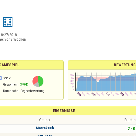
:
8/27/2018
ne:
vor 3 Wochen
 DAMESPIEL
BEWERTUNG
0
Spiele
Gewonnen
(9704)
Durchschn. Gegnerbewertung
ERGEBNISSE
Gegner
Ergebn
Marrakech
2 - 0