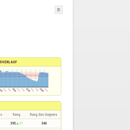
☰
SVERLAUF
is
Rang
Rang des Gegners
395
21
346