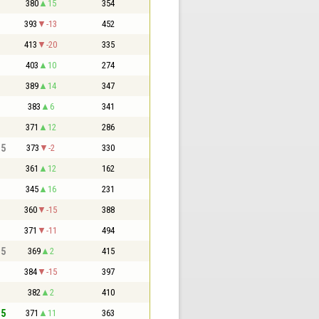
380
15
354
393
-13
452
413
-20
335
403
10
274
389
14
347
383
6
341
371
12
286
,5
373
-2
330
361
12
162
345
16
231
360
-15
388
371
-11
494
,5
369
2
415
384
-15
397
382
2
410
,5
371
11
363