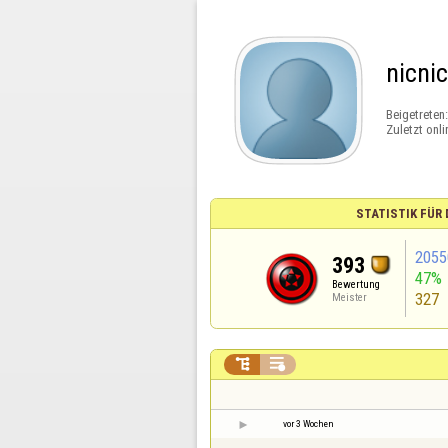
nicnic
Beigetreten
Zuletzt onli
STATISTIK FÜR
2055
393
47%
Bewertung
327
Meister


vor 3 Wochen