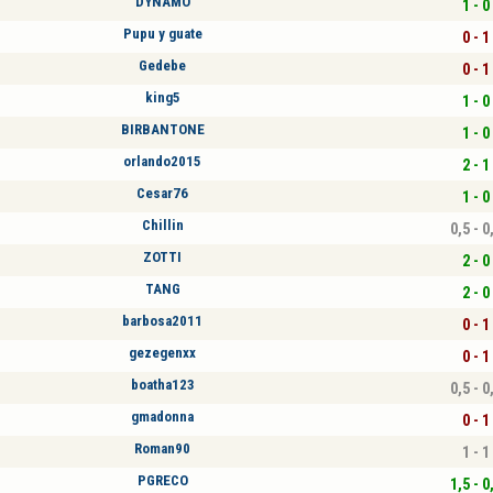
DYNAMO
1 - 0
Pupu y guate
0 - 1
Gedebe
0 - 1
king5
1 - 0
BIRBANTONE
1 - 0
orlando2015
2 - 1
Cesar76
1 - 0
Chillin
0,5 - 0
ZOTTI
2 - 0
TANG
2 - 0
barbosa2011
0 - 1
gezegenxx
0 - 1
boatha123
0,5 - 0
gmadonna
0 - 1
Roman90
1 - 1
PGRECO
1,5 - 0