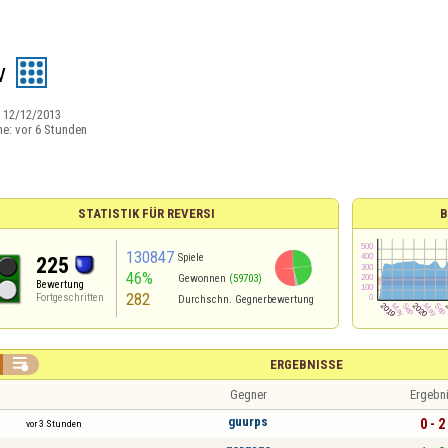
v
:
12/12/2013
ne:
vor 6 Stunden
STATISTIK FÜR REVERSI
B
130847
Spiele
225
46%
Gewonnen
(59703)
Bewertung
282
Fortgeschritten
Durchschn. Gegnerbewertung

ERGEBNISSE
Gegner
Ergebn
guurps
0 - 2
vor 3 Stunden