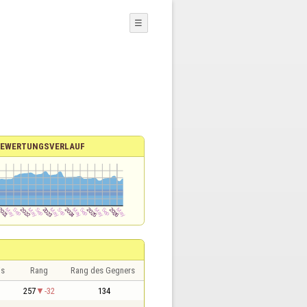
☰
EWERTUNGSVERLAUF
is
Rang
Rang des Gegners
257
-32
134