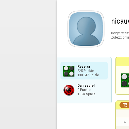
nicau
Beigetreten
Zuletzt onli
Reversi

225 Punkte

130.847 Spiele
Damespiel

0 Punkte

1.194 Spiele
