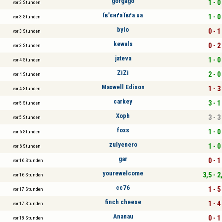
gorgago
1 - 0
vor 3 Stunden
Їв'єнґа Ївґа ua
1 - 0
vor 3 Stunden
bylo
0 - 1
vor 3 Stunden
kewals
0 - 2
vor 3 Stunden
jateva
1 - 0
vor 4 Stunden
ZiZi
2 - 0
vor 4 Stunden
Maxwell Edison
1 - 3
vor 4 Stunden
carkey
3 - 1
vor 5 Stunden
Xoph
3 - 3
vor 5 Stunden
foxs
1 - 0
vor 6 Stunden
zulyenero
1 - 0
vor 6 Stunden
gar
0 - 1
vor 16 Stunden
yourewelcome
3,5 - 2
vor 16 Stunden
cc76
1 - 5
vor 17 Stunden
finch cheese
1 - 4
vor 17 Stunden
Ananau
0 - 1
vor 18 Stunden