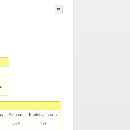
☰
ma
ny
Pontszám
Ellenfél pontszáma
0
0
179