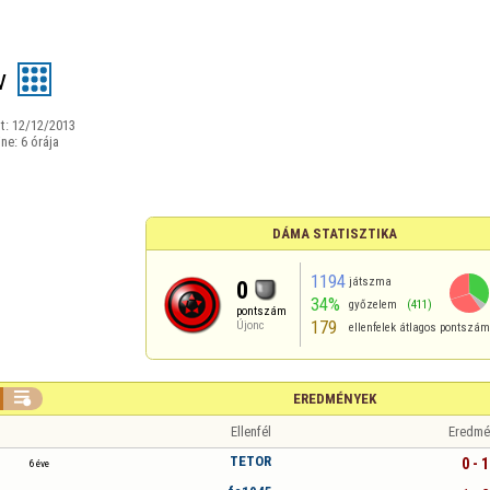
v
t:
12/12/2013
ine:
6 órája
DÁMA STATISZTIKA
1194
játszma
0
34%
győzelem
(411)
pontszám
179
Újonc
ellenfelek átlagos pontszá

EREDMÉNYEK
Ellenfél
Eredmé
TETOR
0 - 1
6 éve