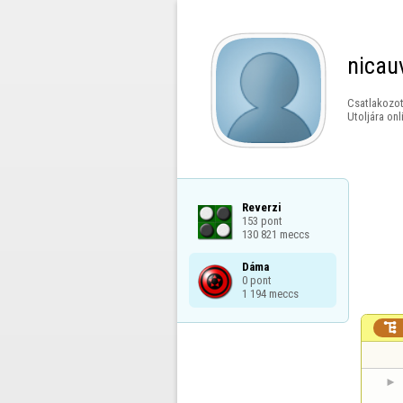
nicau
Csatlakozot
Utoljára onl
Reverzi

153 pont

130 821 meccs
Dáma

0 pont

1 194 meccs
